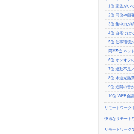
1位 家族がい
2位 同僚や
3位 集中力が
4位 自宅では
5位 仕事環境
同率5位 ネッ
6位 オンオフ
7位 運動不足
8位 水道光熱
9位 近隣の音
10位 WEB
リモートワーク
快適なリモート
リモートワーク