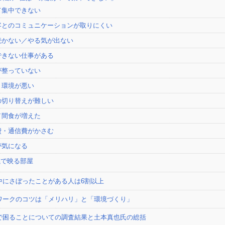
て集中できない
顧客とのコミュニケーションが取りにくい
続かない／やる気が出ない
できない仕事がある
が整っていない
ト環境が悪い
の切り替えが難しい
／間食が増えた
費・通信費がかさむ
が気になる
会議で映る部屋
中にさぼったことがある人は6割以上
ワークのコツは「メリハリ」と「環境づくり」
で困ることについての調査結果と土本真也氏の総括